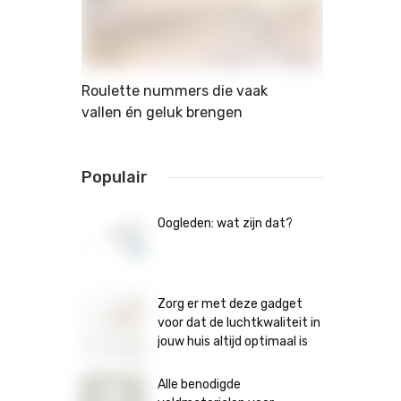
nee?
Roulette nummers die vaak
Visgraat vl
vallen én geluk brengen
hype of voo
Populair
Oogleden: wat zijn dat?
Zorg er met deze gadget
voor dat de luchtkwaliteit in
jouw huis altijd optimaal is
Alle benodigde