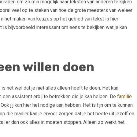
anraden om zo min mogelijk naar teksten van anderen te kijken.
 vooral veel op te steken van hoe de grote meesters van weleer
om het maken van keuzes op het gebied van tekst is hier
et is bijvoorbeeld interessant om eens te bekijken wat je kan
Visgraat vloer: een eenmalige
Sfeer in je pand: ja of 
hype of voor altijd?
leen willen doen
is het wel dat je niet alles alleen hoeft te doen. Het kan
m een assistent erbij te betrekken die je kan helpen. De
familie
ok jij kan hier het nodige aan hebben. Het is fijn om te kunnen
op die manier kan je ervoor zorgen dat je het beste uit jezelf en
n zal er dan ook alles in moeten stoppen. Alleen zo werkt het.