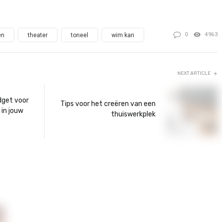
0
4963
en
theater
toneel
wim kan
NEXT ARTICLE
dget voor
Tips voor het creëren van een
 in jouw
thuiswerkplek