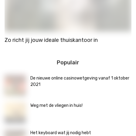
Zo richt jij jouw ideale thuiskantoor in
A
v
Populair
De nieuwe online casinowetgeving vanaf 1 oktober
2021
Weg met de vliegen in huis!
Het keyboard wat jij nodig hebt